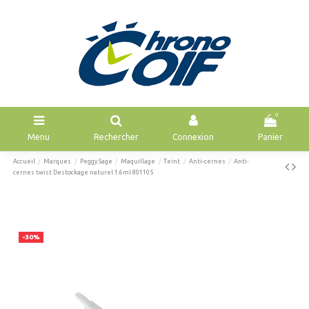
0
Menu
Rechercher
Connexion
Panier
Accueil
Marques
Peggy Sage
Maquillage
Teint
Anti-cernes
Anti-
cernes twist Destockage naturel 1.6ml 801105
-30%