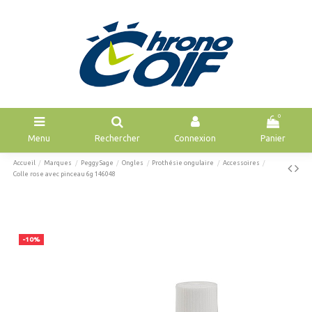
0
Menu
Rechercher
Connexion
Panier
Accueil
Marques
Peggy Sage
Ongles
Prothésie ongulaire
Accessoires
Colle rose avec pinceau 6g 146048
-10%