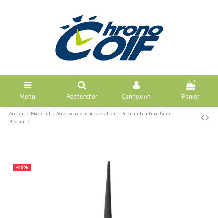
0
Menu
Rechercher
Connexion
Panier
Accueil
Matériel
Accessoires pour coloration
Pinceau Teinture Large
Biseauté
-10%